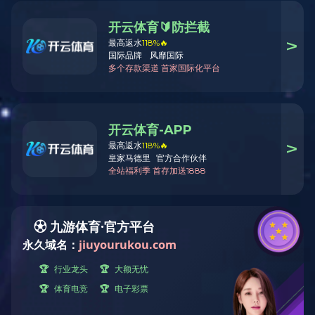
品牌盛宴，群星璀璨。
5月26日，第十五届金漆奖颁奖典礼暨
票、专家评审等环节，第十五届金漆奖最终诞生出极具年度价值和标