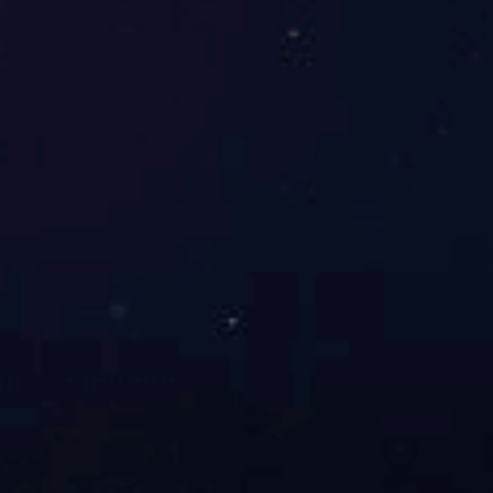
这份双向奔赴的温暖，在员工代表的分享中更显动人。一位来自工业
用三个“情”将家庭与企业相伴的情谊娓娓道来，“我在九游（中国）
到不断壮大；公司也陪着我的孩子从牙牙学语的婴儿，长成了如今即
奖励对我来说绝不是简单的一笔钱，而是一份沉甸甸的情怀，
这里面
程的‘期望之情’；更有以公司这个大家庭为平台，坚定自己立足本职
极向上的情感力量。
”