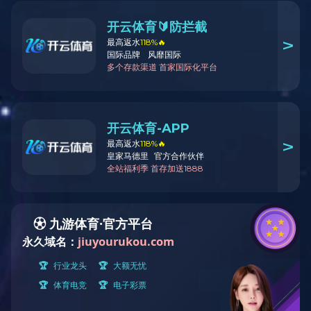
金秋时节，硕果缀满枝头，暖意亦在空气中流淌。一场饱含关怀的
坚守三十余载的不变承诺——金秋助学奖励。今年累计发放奖励8万元
自“金秋助学”政策实施以来，九游（中国）漆已累计投入超300
对员工子女教育的支持。
公司针对不同阶段的员工子女进行精准施策，
好学生的300元奖励，全面覆盖了学子成长的关键时期，让员工切实
的温暖。