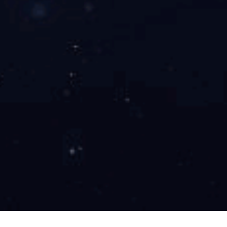
另一位来自经建事业部的员工，孩子成功考入“双一流”院校，获奖
趾骨折，一边是需要照顾的孩子，一边是紧急的工作任务，正当她陷
上下班时间，还协调同事帮忙分担部分工作。
“那段时间真的特别感
和孩子的状态。”她
动情地说，“后来查询高考分数、填报志愿时，领