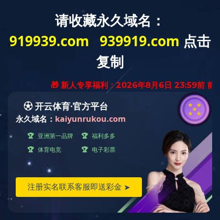
400-6698-777
www.alnopasadena.com
首页
走进九游（中国）
首页
九游平台app官网
工业漆
醇酸类
>
>
>
快干型工程灰钢结构专用漆
产品简介：