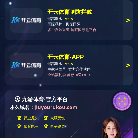
本产品由醇酸树脂、颜料、体质填料、催干剂、有机溶剂调制而成的
便。主要用于钢铁表面的涂覆，作为一般涂层打底之用。
产品特性：
1.本品的表面程度取决于施工方法，尽量避免采用混合施工的方法；
2.要达到规定膜厚必须施工多道涂层，且应注意涂装间隔时间；
3.本品必须应用醇酸稀释剂。
配套产品：
各色底漆可以配套我公司的各色醇酸调合漆、各色醇酸汽车漆，如需