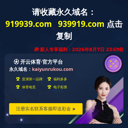
400-6698-777
www.alnopasadena.com
首页
走进九游（中国）
首页
九游平台app官网
工业漆
醇酸类
>
>
>
各色底漆（单组份）
产品简介：