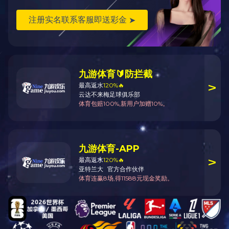
成都天府国际机场（成都第二国际机场）
成都龙泉山城市森林公
施工参考：
发布时间：2021-06-22
发布时间：2021-06-22
表面 处理—— 涂漆之前，基材表面应清洁、干燥、平整、牢固，
2015年1月，国务院和中央军委正式下发文
成都龙泉山城市森林公园
刺等问题应用机械设备处理(如果有条件钢材表面可以采用喷砂或抛丸除锈
件，同意建设成都新机场。机场性质为区域枢
泉山脉成都段，南北向绵
的底漆，应该在涂装间隔范围内来涂装面漆。
纽机场，场址位于成都天府新区芦葭镇，机场
度10-12公里，规划面积
more
more
本期工程按满足2020年机场旅客吞吐量4000万
以龙泉山为主体，以三岔
浮尘的处理—— 可用压缩空气枪吹净或用干净的毛刷扫干净。
人次、货邮吞吐量70万吨、飞机起降量32万架
为代表的龙泉山生态区域
次的目标设计，新建三条跑道。机场建成后，
江区、龙泉驿区、简阳市
旧漆膜处理—— 用刮刀铲除再填平打磨平整，或视情况采用其它方
成都正式成为继北京、上海之后，国内第三个
新区直管区、等6个区(市)
油脂的处理—— 先用稀释剂清除或用其它方式处理，再用干净布擦
拥有双机场的城市。机场飞行区等级指标为4F
道)268个村，总面积约1
或烘干。
级，除三条跑道外，还将建设52万平方米的航
都城市布局从原来的"两山
站楼、157个机位的站坪、5.9万平方米的货运
连两翼"，龙泉山的总体
施工 环境—— 本品的适合施工温度为5℃—40℃。相对湿度须在
站等，以及通信、导航、监视、气象等设施。
障升级为"世界级品质的
窄的空间内施工和干燥期间应提供足够的通风。施工表面必须干燥清
新机场航站楼面积是当前双流国际机场T2航站
市会客厅"。在总体上将表
施工 方法—— 空气喷涂或刷涂，如用特殊涂刷方式(高压无气喷涂
楼的近1.8倍。在国内当前规划建设的新机场
园、2大功能分区、10个
中，成都新机场规模仅次于北京新机场。成都
观、3环交通串联、全域
稀释 比例—— 一般为所用油漆量的5－10％
新机场总投资692.63亿元，其中，机场工程
喷涂 压力—— 0.3~0.6MPa
475.5亿元，空管工程29.04亿元，供油工程