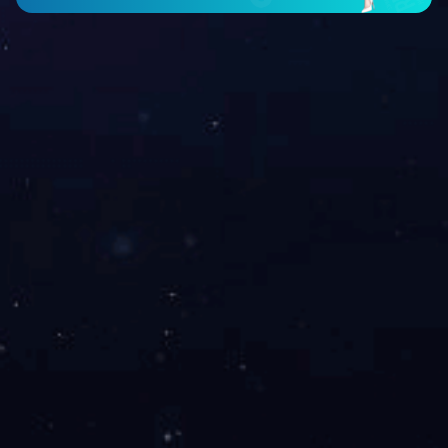
●
走进九游（中国）漆
●
九游平台app官网
公司简介
地坪漆
企业文化
工业漆
企业荣誉
九游（中国）
发展历程
建筑涂料
汽车漆
水性工业漆
< img src="" style="float:left;"/>
陕公网安备 61048102000195号
九游平台app官网
备案号：
陕ICP备11005366号-1
技术支持：
龙采科技集团
华体会(中国)Huatihui·官方网站
|
huatihui·华体会(中国)官方网站