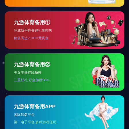
+
＜
1
2
＞
●
走进九游（中国）漆
●
九游平台app官网
公司简介
地坪漆
企业文化
工业漆
企业荣誉
九游（中国）