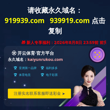
400-6698-777
www.alnopasadena.com
首页
走进九游（中国）
地坪漆
工业漆