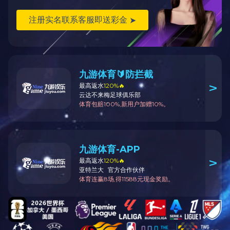
醇酸类
— 各色硝基底漆 
环氧类漆
各色硝基底漆
+
聚氨酯漆
卷材涂料类
水性工业漆
特种涂料
综合类