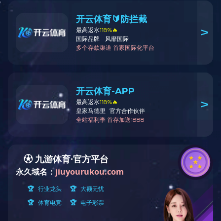
—— 工业漆 ——