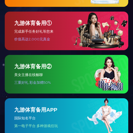
+
＜
1
2
＞
●
走进九游（中国）漆
●
九游平台app官网
公司简介
地坪漆
企业文化
工业漆
企业荣誉
九游（中国）