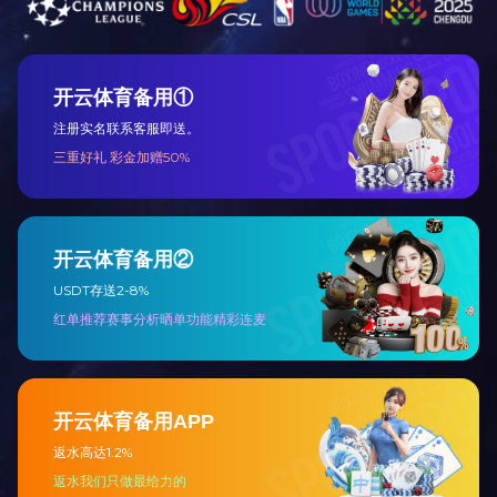
●
走进九游（中国）漆
●
九游平台app官网
公司简介
地坪漆
企业文化
工业漆
企业荣誉
九游（中国）
发展历程
建筑涂料
汽车漆
水性工业漆
< img src="" style="float:left;"/>
陕公网安备 61048102000195号
九游平台app官网
备案号：
陕ICP备11005366号-1
技术支持：
龙采科技集团