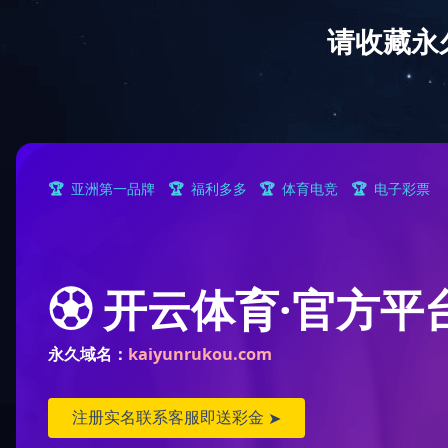
400-6698-777
www.alnopasadena.com
首页
走进九