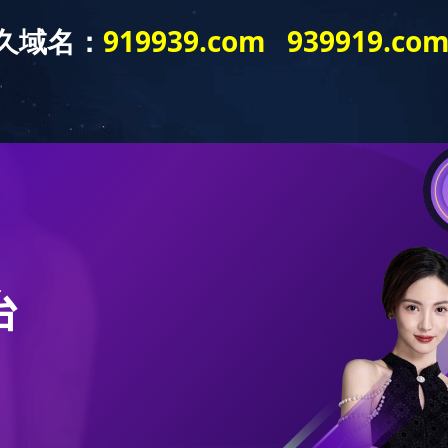
游（中国）
九游平台app官网
招商加盟
人才招聘
查找店铺
联系我们