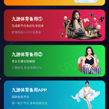
— 北斗全球组网卫星发射架涂装项目 —
—
北斗全球组网卫星发射架涂装项目
+
＜
1
2
3
＞
●
走进九游（中国）漆
●
九游平台app官网